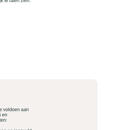
 te laten zien.
ie voldoen aan
G en
ten: