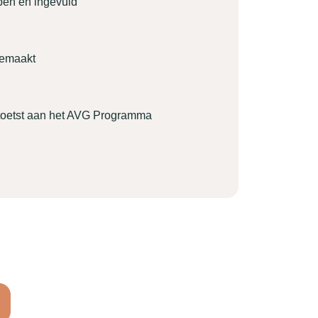
pen en ingevuld
gemaakt
etoetst aan het AVG Programma