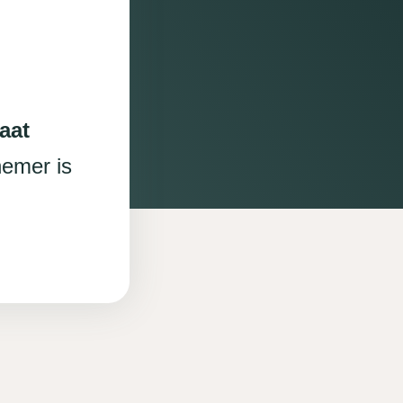
aat
nemer is