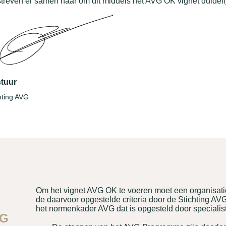
streven er samen naar om dit middels het AVG OK vignet duidelijk
tuur
hting AVG
Om het vignet AVG OK te voeren moet een organisat
de daarvoor opgestelde criteria door de Stichting AV
het normenkader AVG dat is opgesteld door specialis
VG