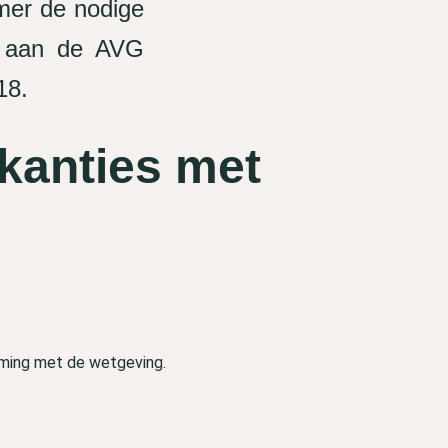
mer de nodige
n aan de AVG
18.
kanties met
mming met de wetgeving.