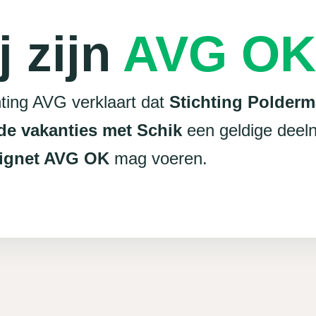
j zijn
AVG OK
ting AVG verklaart dat
Stichting Polderm
de vakanties met Schik
een geldige deel
ignet AVG OK
mag voeren.