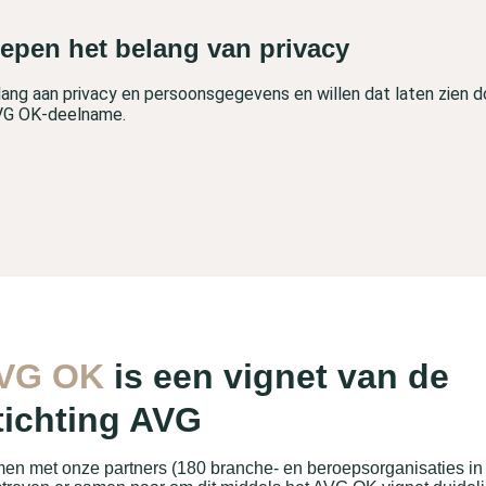
repen het belang van privacy
lang aan privacy en persoonsgegevens en willen dat laten zien 
VG OK-deelname.
VG OK
is een vignet van de
tichting AVG
en met onze partners (180 branche- en beroepsorganisaties in N