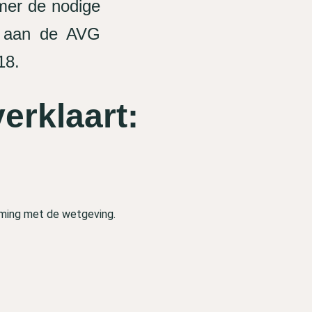
mer de nodige
n aan de AVG
18.
erklaart:
mming met de wetgeving.