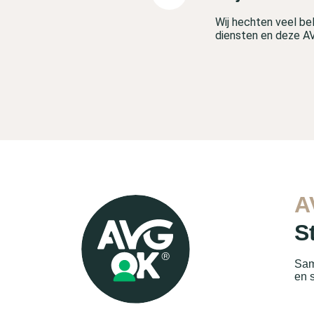
Wij hechten veel be
diensten en deze A
A
S
Sam
en 