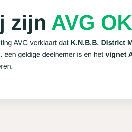
j zijn
AVG OK
ting AVG verklaart dat
K.N.B.B. District 
.
een geldige deelnemer is en het
vignet
ren.