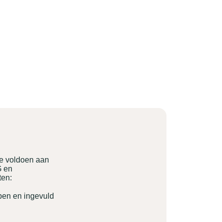
ie voldoen aan
G en
ten:
pen en ingevuld