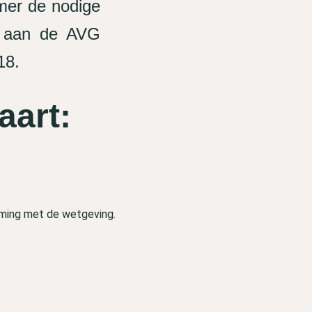
mer de nodige
n aan de AVG
18.
aart:
mming met de wetgeving.