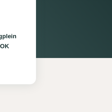
gplein
 OK