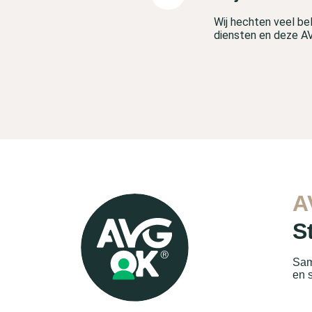
Wij hechten veel be
diensten en deze A
A
S
Sam
en 