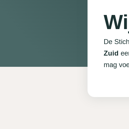
Wi
De Stich
Zuid
een
mag voe