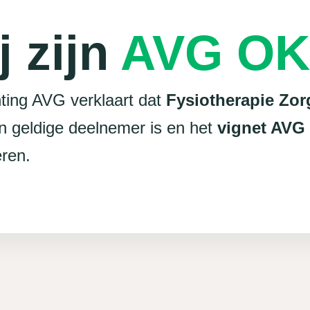
j zijn
AVG OK
ting AVG verklaart dat
Fysiotherapie Zor
 geldige deelnemer is en het
vignet AVG
ren.