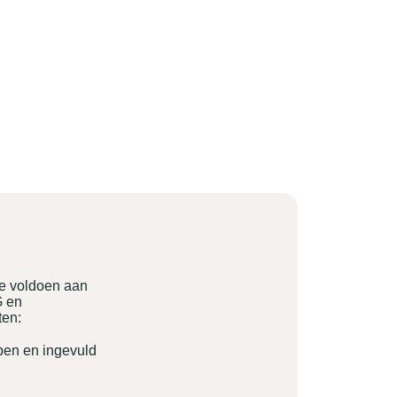
ie voldoen aan
G en
ten:
pen en ingevuld