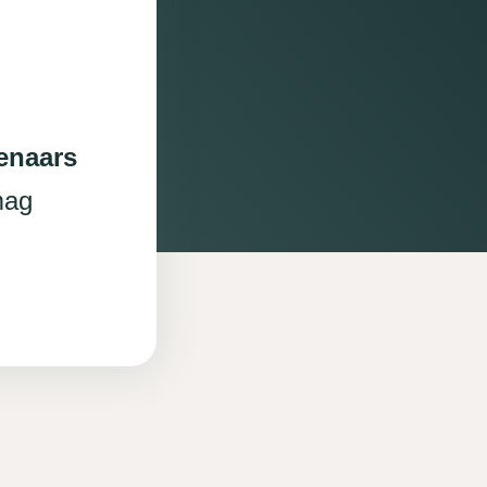
enaars
ag