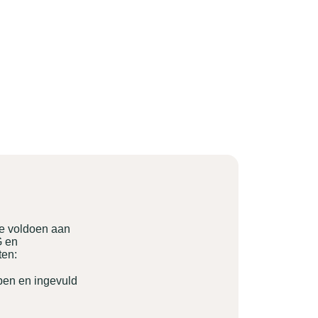
ie voldoen aan
G en
ten:
pen en ingevuld