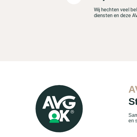
Wij hechten veel be
diensten en deze A
A
S
Sam
en 