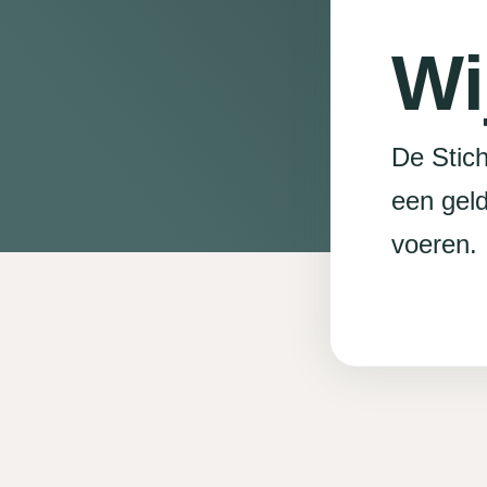
Wi
De Stich
een gel
voeren.