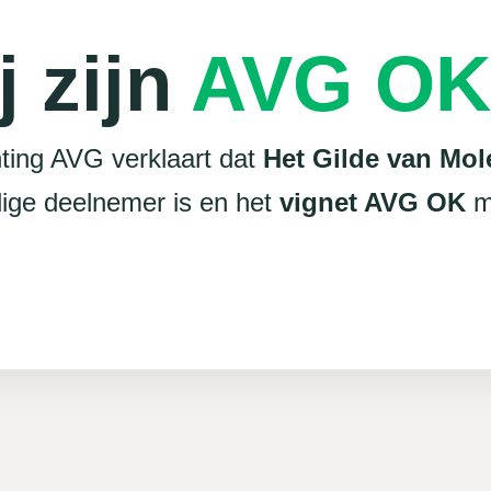
j zijn
AVG OK
ting AVG verklaart dat
Het Gilde van Mol
dige deelnemer is en het
vignet AVG OK
m