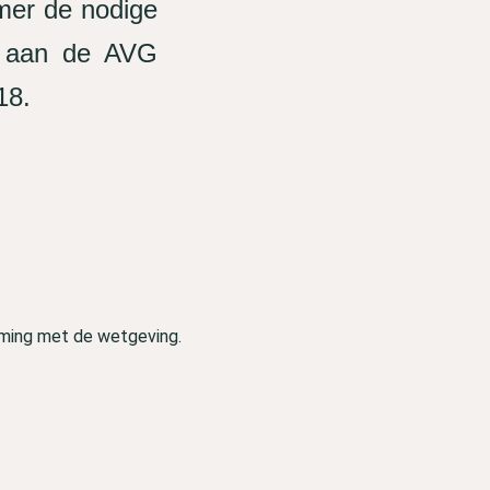
mer de nodige
n aan de AVG
18.
:
mming met de wetgeving.