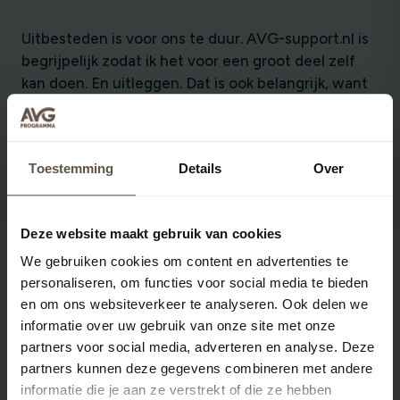
Uitbesteden is voor ons te duur. AVG-support.nl is
begrijpelijk zodat ik het voor een groot deel zelf
kan doen. En uitleggen. Dat is ook belangrijk, want
iedereen in de vereniging moet zich er a an
houden.
Amersfoorts Jeugdorkest
Toestemming
Details
Over
Deze website maakt gebruik van cookies
We gebruiken cookies om content en advertenties te
personaliseren, om functies voor social media te bieden
en om ons websiteverkeer te analyseren. Ook delen we
informatie over uw gebruik van onze site met onze
Kan ik ook kiezen voor per maand
partners voor social media, adverteren en analyse. Deze
factureren?
partners kunnen deze gegevens combineren met andere
informatie die je aan ze verstrekt of die ze hebben