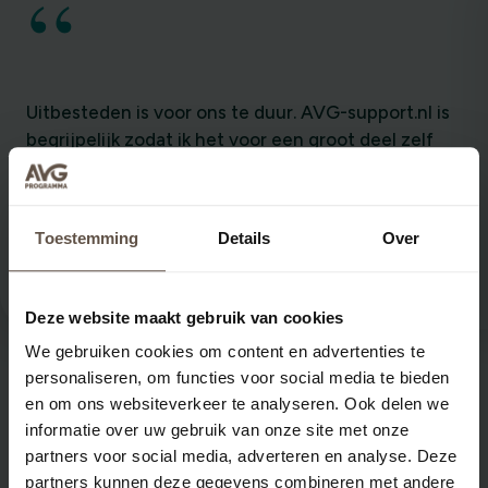
“
Uitbesteden is voor ons te duur. AVG-support.nl is
begrijpelijk zodat ik het voor een groot deel zelf
kan doen. En uitleggen. Dat is ook belangrijk, want
iedereen in de vereniging moet zich er a an
houden.
Toestemming
Details
Over
Amersfoorts Jeugdorkest
Deze website maakt gebruik van cookies
We gebruiken cookies om content en advertenties te
personaliseren, om functies voor social media te bieden
en om ons websiteverkeer te analyseren. Ook delen we
informatie over uw gebruik van onze site met onze
partners voor social media, adverteren en analyse. Deze
Kan ik ook kiezen voor per maand
partners kunnen deze gegevens combineren met andere