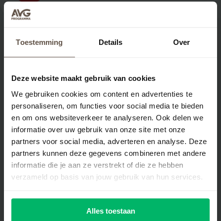
Toestemming
Details
Over
Deze website maakt gebruik van cookies
Kan ik ook kiezen voor per maand
We gebruiken cookies om content en advertenties te
factureren?
personaliseren, om functies voor social media te bieden
en om ons websiteverkeer te analyseren. Ook delen we
Wat zijn de voordelen van het AVG
informatie over uw gebruik van onze site met onze
OK-vignet?
partners voor social media, adverteren en analyse. Deze
partners kunnen deze gegevens combineren met andere
informatie die je aan ze verstrekt of die ze hebben
Kan ik mijn medewerkers ook
verzameld op basis van jouw gebruik van hun services.
betrekken bij AVG-support.nl?
Wat gebeurt er als ik het
Alles toestaan
stappenplan heb voltooid?