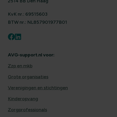
2514 BB Den Haag
KvK nr.: 69515603
BTW nr.: NL857901977B01
AVG-support.nl voor:
Zzp en mkb
Grote organisaties
Verenigingen en stichtingen
Kinderopvang
Zorgprofessionals