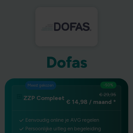
Dofas
-50%
Meest gekozen
€ 29,95
ZZP Compleet
€ 14,98 / maand
*
Eenvoudig online je AVG regelen
Persoonlijke uitleg en begeleiding