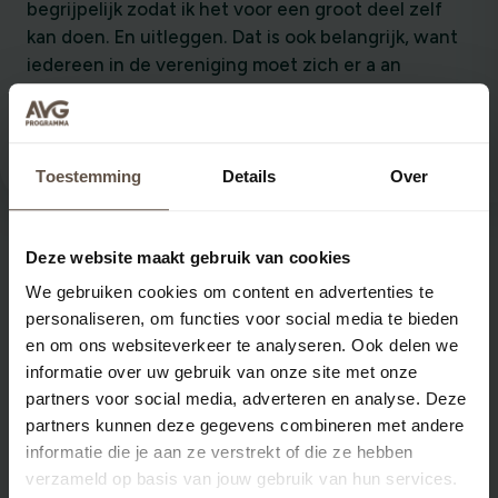
begrijpelijk zodat ik het voor een groot deel zelf
kan doen. En uitleggen. Dat is ook belangrijk, want
iedereen in de vereniging moet zich er a an
houden.
Amersfoorts Jeugdorkest
Toestemming
Details
Over
Deze website maakt gebruik van cookies
We gebruiken cookies om content en advertenties te
personaliseren, om functies voor social media te bieden
en om ons websiteverkeer te analyseren. Ook delen we
Kan ik ook kiezen voor per maand
informatie over uw gebruik van onze site met onze
factureren?
partners voor social media, adverteren en analyse. Deze
partners kunnen deze gegevens combineren met andere
Wat zijn de voordelen van het AVG
informatie die je aan ze verstrekt of die ze hebben
OK-vignet?
verzameld op basis van jouw gebruik van hun services.