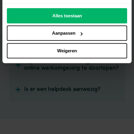
Kan ik mijn medewerkers ook
Alles toestaan
betrekken bij AVG-support.nl?
Aanpassen
Wat gebeurt er als ik het
stappenplan heb voltooid?
Weigeren
Is juridische kennis nodig om de
online werkomgeving te doorlopen?
Is er een helpdesk aanwezig?