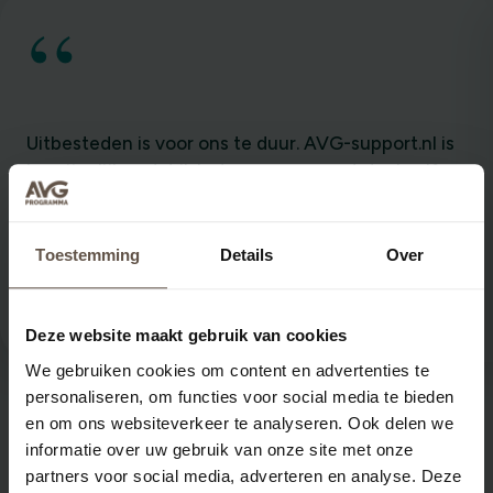
“
Uitbesteden is voor ons te duur. AVG-support.nl is
begrijpelijk zodat ik het voor een groot deel zelf
kan doen. En uitleggen. Dat is ook belangrijk, want
iedereen in de vereniging moet zich er a an
houden.
Toestemming
Details
Over
Amersfoorts Jeugdorkest
Deze website maakt gebruik van cookies
We gebruiken cookies om content en advertenties te
personaliseren, om functies voor social media te bieden
en om ons websiteverkeer te analyseren. Ook delen we
informatie over uw gebruik van onze site met onze
partners voor social media, adverteren en analyse. Deze