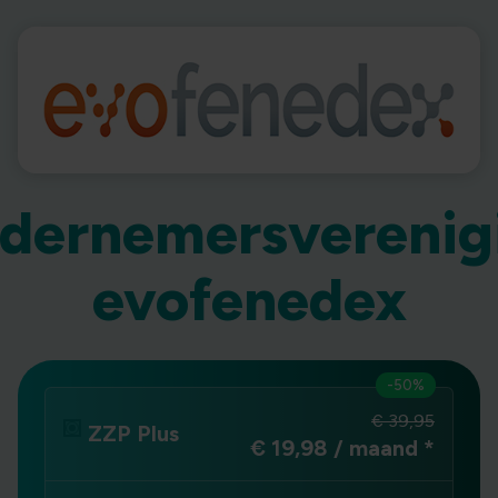
dernemersverenig
evofenedex
-50%
€ 39,95
ZZP Plus
€ 19,98 / maand
*