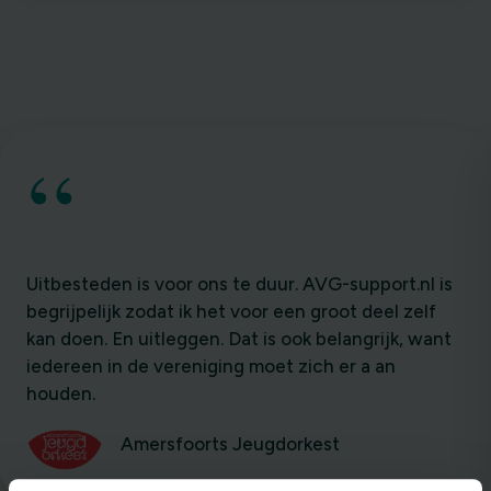
“
Uitbesteden is voor ons te duur. AVG-support.nl is
begrijpelijk zodat ik het voor een groot deel zelf
kan doen. En uitleggen. Dat is ook belangrijk, want
iedereen in de vereniging moet zich er a an
houden.
Amersfoorts Jeugdorkest