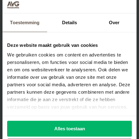
Toestemming
Details
Over
Deze website maakt gebruik van cookies
Kan ik ook kiezen voor per maand
factureren?
We gebruiken cookies om content en advertenties te
personaliseren, om functies voor social media te bieden
en om ons websiteverkeer te analyseren. Ook delen we
Wat zijn de voordelen van het AVG
informatie over uw gebruik van onze site met onze
OK-vignet?
partners voor social media, adverteren en analyse. Deze
partners kunnen deze gegevens combineren met andere
Kan ik mijn medewerkers ook
informatie die je aan ze verstrekt of die ze hebben
betrekken bij AVG-support.nl?
verzameld op basis van jouw gebruik van hun services.
Wat gebeurt er als ik het
Alles toestaan
stappenplan heb voltooid?