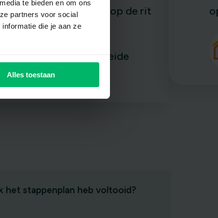
 media te bieden en om ons
dingen nog niet goed op de rit
o
ze partners voor social
nformatie die je aan ze
hadden.
Dolfijn Begeleide
Vakanties
Alles toestaan
ik het stappenplan heb voltooid?