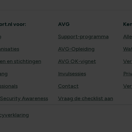
t.nl voor:
AVG
Ken
b
Support-programma
All
nisaties
AVG-Opleiding
Wat
en en stichtingen
AVG OK-vignet
Ver
ang
Invulsessies
Pri
sionals
Contact
Ver
 Security Awareness
Vraag de checklist aan
cyverklaring