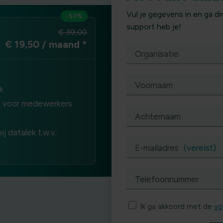
Vul je gegevens in en ga d
-50%
support heb je!
€ 39,00
€ 19,50 / maand
*
Organisatie
Voornaam
k
t voor medewerkers
Achternaam
ij datalek t.w.v.
E-mailadres
(vereist)
Telefoonnummer
Ik ga akkoord met de
vo