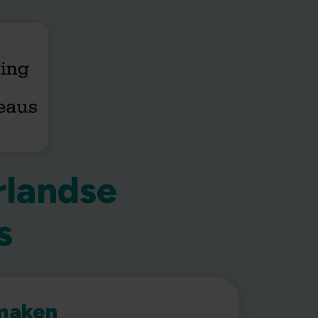
rlandse
s
maken