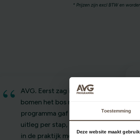
* Prijzen zijn excl BTW en worden
“
AVG. Eerst zag ik door de
bomen het bos niet meer. Het
Toestemming
programma gaf begrijpelijke
uitleg per stap, waar – door het
Deze website maakt gebruik
in de praktijk meeviel. Wat een