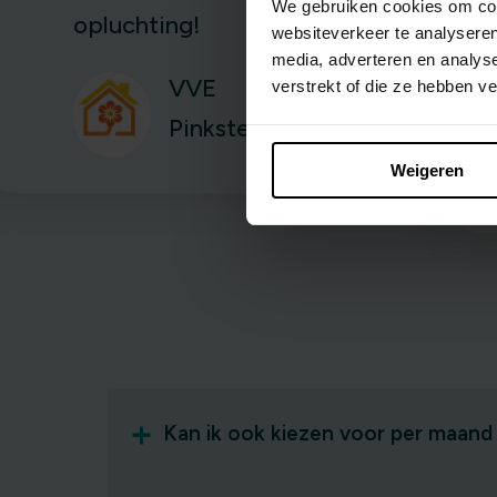
We gebruiken cookies om cont
opluchting!
websiteverkeer te analyseren
media, adverteren en analys
VVE
verstrekt of die ze hebben v
Pinksterbloemplein
Weigeren
Kan ik ook kiezen voor per maand