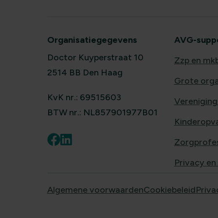
Organisatiegegevens
AVG-suppor
Doctor Kuyperstraat 10
Zzp en mk
2514 BB Den Haag
Grote orga
KvK nr.: 69515603
Vereniging
BTW nr.: NL857901977B01
Kinderopv
Zorgprofes
Privacy en
Algemene voorwaarden
Cookiebeleid
Priva