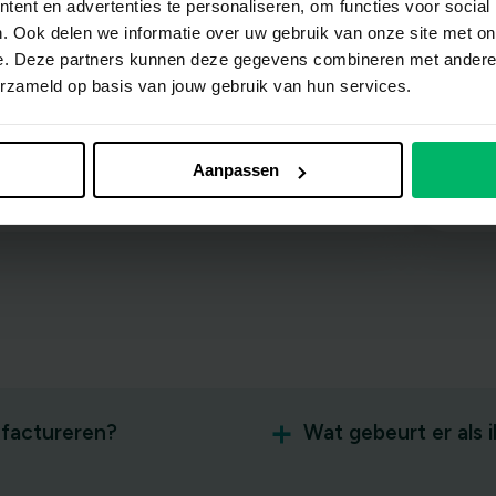
ent en advertenties te personaliseren, om functies voor social
vereniging moet zich er a an
. Ook delen we informatie over uw gebruik van onze site met on
e. Deze partners kunnen deze gegevens combineren met andere i
houden.
erzameld op basis van jouw gebruik van hun services.
Amersfoorts
Jeugdorkest
Aanpassen
 factureren?
Wat gebeurt er als 