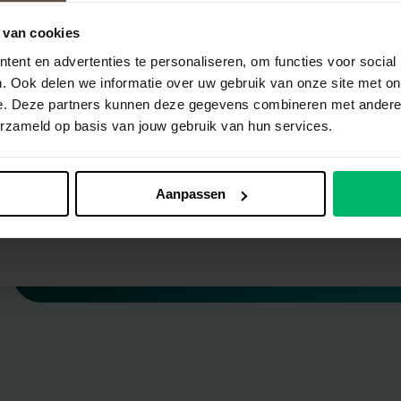
uper dat je met AVG-Support
 van cookies
ent en advertenties te personaliseren, om functies voor social
an de slag gaat
. Ook delen we informatie over uw gebruik van onze site met on
e. Deze partners kunnen deze gegevens combineren met andere i
je mail in de gaten want we sturen je nu een email met de
erzameld op basis van jouw gebruik van hun services.
vens om te starten met ons platform. In de mail staat verdere
eg hoe jij AVG proof kan worden.
Aanpassen
Terug naar website