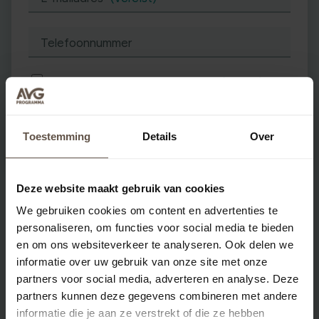
Telefoonnummer
Ik ga akkoord met de
voorwaarden
(vereist)
Toestemming
Details
Over
Deze website maakt gebruik van cookies
We gebruiken cookies om content en advertenties te
Veelgestelde vragen
personaliseren, om functies voor social media te bieden
en om ons websiteverkeer te analyseren. Ook delen we
informatie over uw gebruik van onze site met onze
Kan ik ook kiezen voor per maand
partners voor social media, adverteren en analyse. Deze
factureren?
partners kunnen deze gegevens combineren met andere
informatie die je aan ze verstrekt of die ze hebben