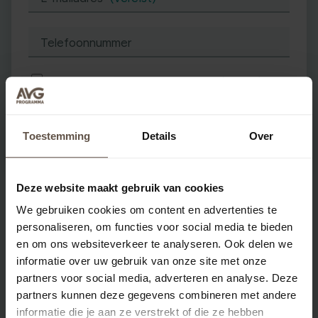
Telefoonnummer
Ik ga akkoord met de
voorwaarden
(vereist)
Toestemming
Details
Over
Deze website maakt gebruik van cookies
We gebruiken cookies om content en advertenties te
Veelgestelde vragen
personaliseren, om functies voor social media te bieden
en om ons websiteverkeer te analyseren. Ook delen we
informatie over uw gebruik van onze site met onze
Kan ik ook kiezen voor per maand
partners voor social media, adverteren en analyse. Deze
factureren?
partners kunnen deze gegevens combineren met andere
informatie die je aan ze verstrekt of die ze hebben