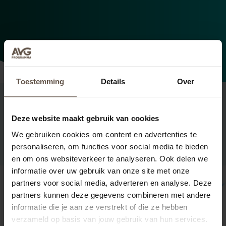
Toestemming
Details
Over
Deze website maakt gebruik van cookies
Pakketten
We gebruiken cookies om content en advertenties te
personaliseren, om functies voor social media te bieden
en om ons websiteverkeer te analyseren. Ook delen we
informatie over uw gebruik van onze site met onze
partners voor social media, adverteren en analyse. Deze
-50%
partners kunnen deze gegevens combineren met andere
Basis AVG
informatie die je aan ze verstrekt of die ze hebben
verzameld op basis van jouw gebruik van hun services.
€ 19,00