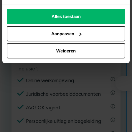
€ 9,50
/ maand
Alles toestaan
excl. BTW • Jaarlijks gefactureerd.
Aanpassen
Probeer 30 dagen gratis
Weigeren
Inclusief:
Online werkomgeving
Juridische voorbeelddocumenten
AVG OK vignet
Persoonlijke uitleg en begeleiding