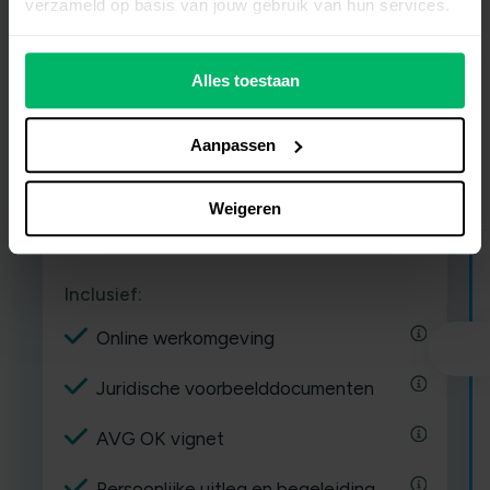
verzameld op basis van jouw gebruik van hun services.
€ 19,00
€ 9,50
/ maand
Alles toestaan
excl. BTW • Jaarlijks gefactureerd.
Aanpassen
Probeer 30 dagen gratis
Weigeren
Inclusief:
Online werkomgeving
Juridische voorbeelddocumenten
AVG OK vignet
Persoonlijke uitleg en begeleiding