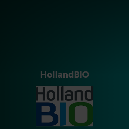
HollandBIO