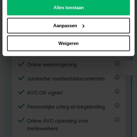
excl. BTW • Jaarlijks gefactureerd.
Alles toestaan
Probeer 30 dagen gratis
Aanpassen
Weigeren
Inclusief:
Online werkomgeving
Juridische voorbeelddocumenten
AVG OK vignet
Persoonlijke uitleg en begeleiding
Online AVG opleiding voor
medewerkers