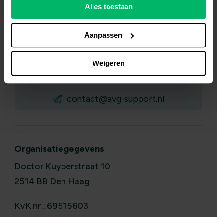
Alles toestaan
Aanpassen
Wij
helpen
je graag verder
Weigeren
070-7006723
contact@avg-support.nl
Organisatiegegevens
Doctor Kuyperstraat 10
2514 BB Den Haag
KvK nr.: 69515603