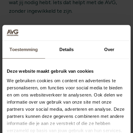
wat jij nodig hebt. Iets dat helpt met de AVG,
zonder ingewikkeld te zijn.
Veel zzp’ers en mkb-bedrijven hebben al
ontdekt hoe fijn ons programma werkt. We
bieden begrijpelijke uitleg en persoonlijke
Toestemming
Details
Over
ondersteuning, zodat jij je kunt focussen op je
werk. Sluit je aan bij de vele anderen die al
Deze website maakt gebruik van cookies
merken hoe onze ondersteuning helpt. Met
AVG-support.nl krijg je de hulp en tools die je
We gebruiken cookies om content en advertenties te
personaliseren, om functies voor social media te bieden
nodig hebt. Zo kun je met een gerust hart doen
en om ons websiteverkeer te analyseren. Ook delen we
waar je goed in bent: je bedrijf succesvol
informatie over uw gebruik van onze site met onze
runnen.
partners voor social media, adverteren en analyse. Deze
partners kunnen deze gegevens combineren met andere
informatie die je aan ze verstrekt of die ze hebben
verzameld op basis van jouw gebruik van hun services.