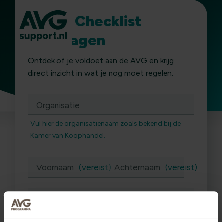
Gratis Checklist
Aanvragen
Ben
Ontdek of je voldoet aan de AVG en krijg
direct inzicht in wat je nog moet regelen.
jij
Organisatie
AVG
Vul hier de organisatienaam zoals bekend bij de
Kamer van Koophandel.
OK?
Voornaam
(vereist)
Achternaam
(vereist)
E-mailadres
(vereist)