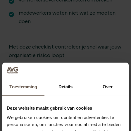
medewerkers weten niet wat ze moeten
doen
Met deze checklist controleer je snel waar jouw
organisatie risico loopt.
Download de Privacy & Datalek
Checklist
Toestemming
Details
Over
Deze website maakt gebruik van cookies
We gebruiken cookies om content en advertenties te
personaliseren, om functies voor social media te bieden