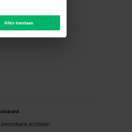
Alles toestaan
nisbank
e kennisbank artikelen