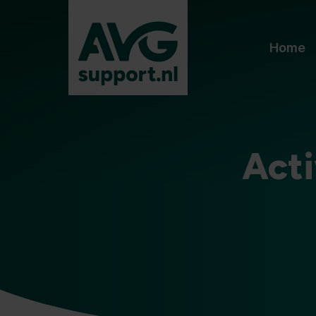
Home
Act