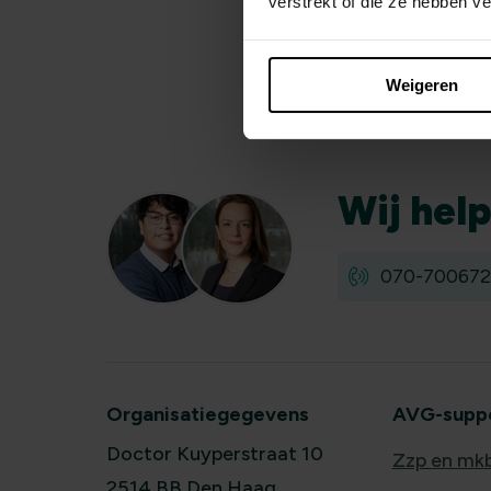
verstrekt of die ze hebben v
Weigeren
Wij
hel
070-700672
Organisatiegegevens
AVG-suppor
Doctor Kuyperstraat 10
Zzp en mk
2514 BB Den Haag