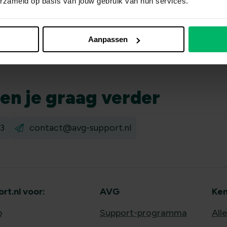
erzameld op basis van jouw gebruik van hun services.
Aanpassen
pen
je graag verder
3
contact@avg-support.nl
t.nl voor:
AVG
Ken
b
Support-programma
All