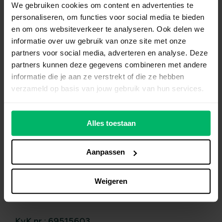
We gebruiken cookies om content en advertenties te
personaliseren, om functies voor social media te bieden
en om ons websiteverkeer te analyseren. Ook delen we
informatie over uw gebruik van onze site met onze
partners voor social media, adverteren en analyse. Deze
Wij
helpen
je graag verder
partners kunnen deze gegevens combineren met andere
informatie die je aan ze verstrekt of die ze hebben
070-7006723
verzameld op basis van jouw gebruik van hun services.
contact@avg-support.nl
Alles toestaan
Aanpassen
Organisatiegegevens
Doctor Kuyperstraat 10
Weigeren
2514 BB Den Haag
KvK nr.: 69515603