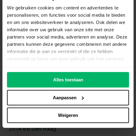
We gebruiken cookies om content en advertenties te
personaliseren, om functies voor social media te bieden
en om ons websiteverkeer te analyseren. Ook delen we
informatie over uw gebruik van onze site met onze
partners voor social media, adverteren en analyse. Deze
Wij
helpen
je graag verder
partners kunnen deze gegevens combineren met andere
informatie die je aan ze verstrekt of die ze hebben
verzameld op basis van jouw gebruik van hun services.
070-7006723
contact@avg-support.nl
Alles toestaan
Aanpassen
Organisatiegegevens
Weigeren
Doctor Kuyperstraat 10
2514 BB Den Haag