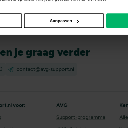
Aanpassen
pen
je graag verder
3
contact@avg-support.nl
t.nl voor:
AVG
Ken
b
Support-programma
All