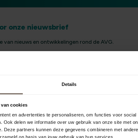
or onze nieuwsbrief
 van nieuws en ontwikkelingen rond de AVG.
pen je graag te voldoen aan alle privacy regels.
ort
.
Details
 van cookies
ent en advertenties te personaliseren, om functies voor social
. Ook delen we informatie over uw gebruik van onze site met on
e. Deze partners kunnen deze gegevens combineren met andere i
erzameld op basis van jouw gebruik van hun services.