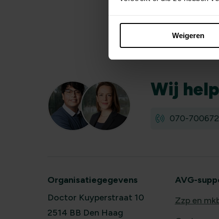
Weigeren
Wij
hel
070-700672
Organisatiegegevens
AVG-suppor
Doctor Kuyperstraat 10
Zzp en mk
2514 BB Den Haag