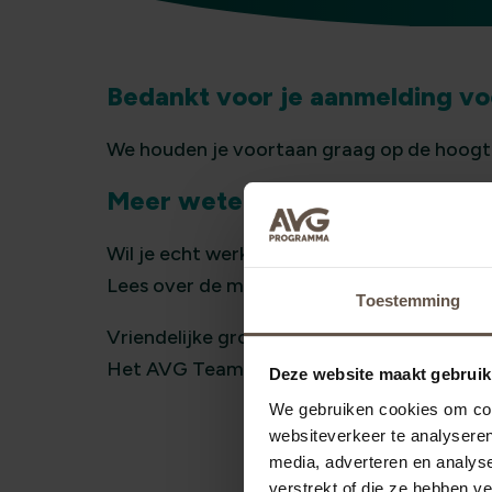
Bedankt voor je aanmelding vo
We houden je voortaan graag op de hoogte
Meer weten?
Wil je echt werk maken van de AVG? Wij hel
Lees over de mogelijkheden van
AVG-supp
Toestemming
Vriendelijke groet,
Het AVG Team
Deze website maakt gebruik
We gebruiken cookies om cont
websiteverkeer te analyseren
media, adverteren en analys
verstrekt of die ze hebben v