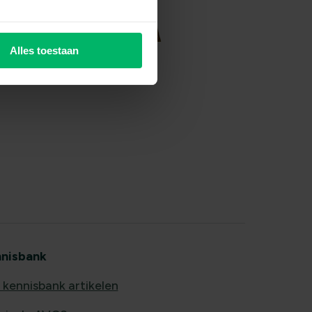
Alles toestaan
nisbank
e kennisbank artikelen