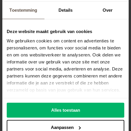
maak gebruik van alle juridische
Toestemming
Details
Over
documenten
behaal het AVG OK-vignet en laat zien dat
Deze website maakt gebruik van cookies
je privacy serieus neemt
We gebruiken cookies om content en advertenties te
Ontdek zelf hoe het werkt. Maak een gratis
personaliseren, om functies voor social media te bieden
proefaccount aan.
en om ons websiteverkeer te analyseren. Ook delen we
informatie over uw gebruik van onze site met onze
partners voor social media, adverteren en analyse. Deze
Probeer 30 dagen gratis
partners kunnen deze gegevens combineren met andere
informatie die je aan ze verstrekt of die ze hebben
verzameld op basis van jouw gebruik van hun services.
Alles toestaan
Aanpassen