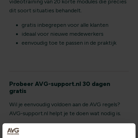
videotraining van 20 korte modules die precies
dit soort situaties behandelt.
gratis inbegrepen voor alle klanten
ideaal voor nieuwe medewerkers
eenvoudig toe te passen in de praktijk
Probeer AVG-support.nl 30 dagen
gratis
Wil je eenvoudig voldoen aan de AVG regels?
AVG-support.nl helpt je te doen wat nodig is.
toets je organisatie en neem noodzakelijke
maatregelen