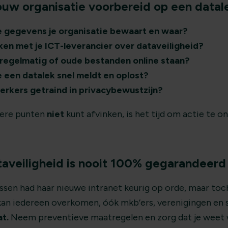
jouw organisatie voorbereid op een datal
 gegevens je organisatie bewaart en waar?
ken met je ICT-leverancier over dataveiligheid?
 regelmatig of oude bestanden online staan?
e een datalek snel meldt en oplost?
erkers getraind in privacybewustzijn?
dere punten
niet
kunt afvinken, is het tijd om actie te 
taveiligheid is nooit 100% gegarandeerd
en had haar nieuwe intranet keurig op orde, maar toch
 kan iedereen overkomen, óók mkb’ers, verenigingen en 
at.
Neem preventieve maatregelen en zorg dat je weet 