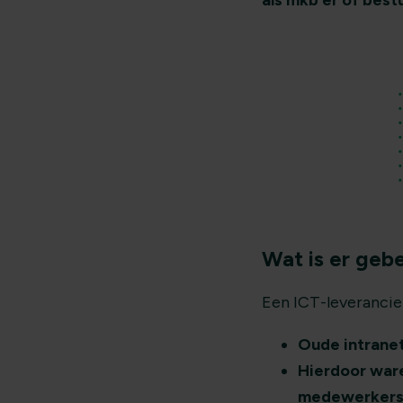
als mkb’er of best
Wat is er geb
Een ICT-leverancie
Oude intranet
Hierdoor war
medewerkers 