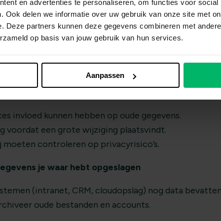
ent en advertenties te personaliseren, om functies voor social
. Ook delen we informatie over uw gebruik van onze site met on
e. Deze partners kunnen deze gegevens combineren met andere i
e een datalek door een externe leveran
erzameld op basis van jouw gebruik van hun services.
-leveranciers niet volledig controleren, maar je kunt wél
e tips:
Aanpassen
 afspraken met je ICT-leverancier
tes invloed kunnen hebben op oude gegevens.
g voordat een grote wijziging plaatsvindt.
ij moeten controleren op privacyrisico’s.
 gegevens je waar hebt opgeslagen
stemen (intranet, CRM, cloudopslag) nog data bevatten
archiveer oude bestanden en accounts.