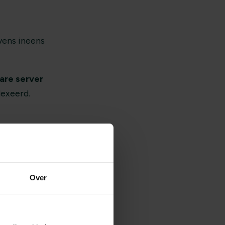
vens ineens
are server
exeerd.
Over
n kunnen flinke