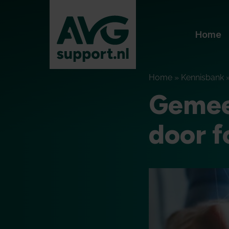
Home
Home
»
Kennisbank
Gemee
door f