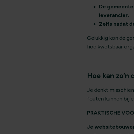
De gemeente h
leverancier.
Zelfs nadat d
Gelukkig kon de gem
hoe kwetsbaar organ
Hoe kan zo’n 
Je denkt misschien
fouten kunnen bij e
PRAKTISCHE VOO
Je websitebouwer 