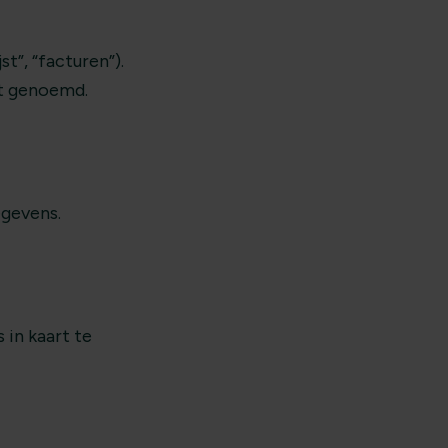
t”, “facturen”).
dt genoemd.
egevens.
 in kaart te