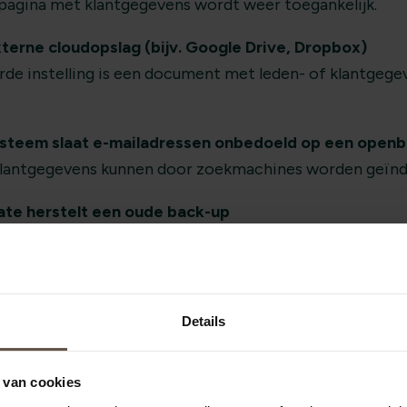
agina met klantgegevens wordt weer toegankelijk.
terne cloudopslag (bijv. Google Drive, Dropbox)
de instelling is een document met leden- of klantgege
steem slaat e-mailadressen onbedoeld op een openb
 klantgegevens kunnen door zoekmachines worden geïnd
te herstelt een oude back-up
e je allang had verwijderd) verschijnen weer online.
ijft per ongeluk toegankelijk
ten je organisatie, maar hun accounts blijven actief.
Details
kbare scenario’s. Dit soort fouten gebeuren wekelijks e
leveren.
 van cookies