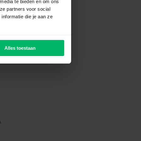
 media te bieden en om ons
ze partners voor social
nformatie die je aan ze
cier?
 risico’s verkleinen
Alles toestaan
.