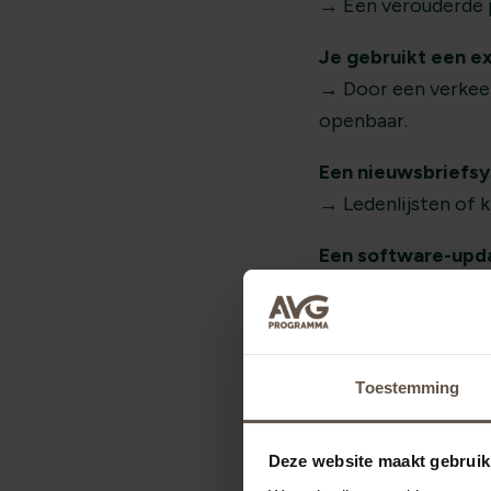
→ Een verouderde p
Je gebruikt een ex
→ Door een verkeer
openbaar.
Een nieuwsbriefsy
→ Ledenlijsten of
Een software-upda
→ Oude gegevens (di
Een oud systeem bl
→ Medewerkers verla
Toestemming
Dit zijn géén onden
reputatieschade op
Deze website maakt gebruik