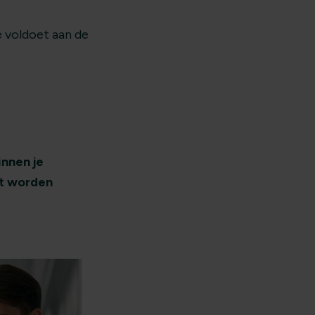
e voldoet aan de
innen je
et worden