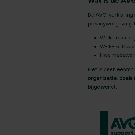
Wat is de AVG
De AVG-verklaring 
privacywetgeving. 
Welke maatreg
Welke softwar
Hoe medewerk
Het is géén eenmal
organisatie, zoal
bijgewerkt.