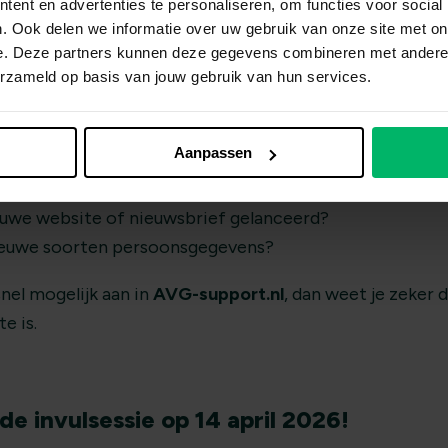
ent en advertenties te personaliseren, om functies voor social
. Ook delen we informatie over uw gebruik van onze site met on
e. Deze partners kunnen deze gegevens combineren met andere i
vóór 18 maart checken?
erzameld op basis van jouw gebruik van hun services.
ne nog even na of er wijzigingen zijn geweest:
Aanpassen
 medewerkers of vrijwilligers aangenomen?
ieuwe leveranciers of software?
euwe website of nieuwsbrief gelanceerd?
ieuwe soorten persoonsgegevens?
nel mogelijk aan in
AVG-support.nl
, dan weet je zeker 
e is.
e invulsessie op 14 april 2026!