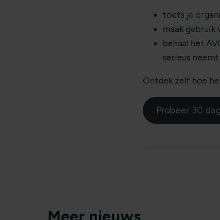
toets je orga
maak gebruik 
behaal het AVG
serieus neemt
Ontdek zelf hoe he
Probeer 30 dag
Meer nieuws