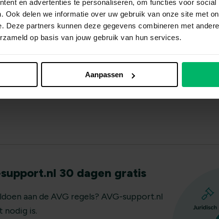
 je gebruikt
ent en advertenties te personaliseren, om functies voor social
. Ook delen we informatie over uw gebruik van onze site met on
s je bewaart
e. Deze partners kunnen deze gegevens combineren met andere i
actief staat
erzameld op basis van jouw gebruik van hun services.
lijk je bent van externe platforms
delijk: organisaties die hun basis niet op orde hebben, v
Aanpassen
upport.nl 30 dagen gratis
oldoen aan de AVG regels? AVG-support.nl
 nodig is.