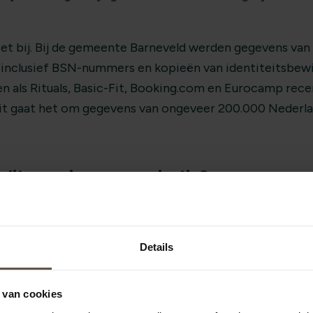
iet bij. Bij de gemeente Barneveld werden gegevens van v
 inclusief BSN-nummers en kopieën van identiteitsbewi
 als Rituals, Basic-Fit, Booking.com en Eurocamp rece
-Fit gaat het om gegevens van ongeveer 200.000 Nederla
dit voor jouw organisatie?
e organisaties nog steeds maken, is denken dat privacy
 is. Maar de incidenten laten iets anders zien: privacy d
Details
, leveranciers en data.
 een goed moment om kritisch te kijken naar:
 van cookies