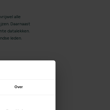
rijwel alle
jzen. Daarnaast
nte datalekken.
ndse leden.
 vooral een
raait vooral om grip
Over