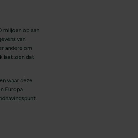
 miljoen op aan
egevens van
der andere om
 laat zien dat
ten waar deze
en Europa
andhavingspunt.