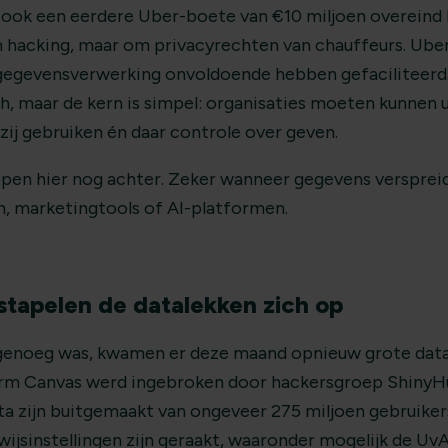
f ook een eerdere Uber-boete van €10 miljoen overeind b
m hacking, maar om privacyrechten van chauffeurs. Ube
egevensverwerking onvoldoende hebben gefaciliteerd. 
h, maar de kern is simpel: organisaties moeten kunnen 
ij gebruiken én daar controle over geven.
lopen hier nog achter. Zeker wanneer gegevens versprei
, marketingtools of AI-platformen.
tapelen de datalekken zich op
 genoeg was, kwamen er deze maand opnieuw grote data
orm Canvas werd ingebroken door hackersgroep ShinyHu
ata zijn buitgemaakt van ongeveer 275 miljoen gebruiker
ijsinstellingen zijn geraakt, waaronder mogelijk de Uv