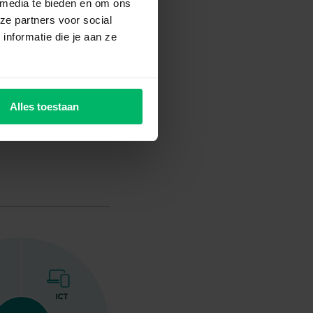
 media te bieden en om ons
ze partners voor social
nformatie die je aan ze
allen steeds sneller
Alles toestaan