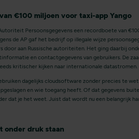
van €100 miljoen voor taxi-app Yango
Autoriteit Persoonsgegevens een recordboete van €100
gens de AP gaf het bedrijf op illegale wijze persoonsg
s door aan Russische autoriteiten. Het ging daarbij on
tinformatie en contactgegevens van gebruikers. De zaak
eds kritischer kijken naar internationale datastromen.
gebruiken dagelijks cloudsoftware zonder precies te we
geslagen en wie toegang heeft. Of dat gegevens buit
r dat je het weet. Juist dat wordt nu een belangrijk h
ft onder druk staan