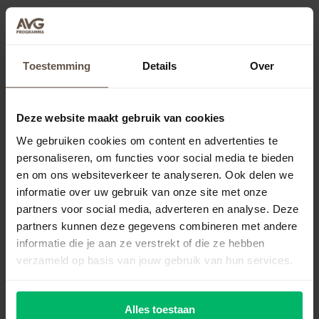
Download de gratis checklist: ben jij
AVG OK?
Toestemming
Details
Over
Voldoet je organisatie aan de AVG-wetgeving?
Check het eenvoudig met onze gratis checklist.
Deze website maakt gebruik van cookies
We gebruiken cookies om content en advertenties te
15 checks om gelijk uit te voeren
personaliseren, om functies voor social media te bieden
Kom erachter of jij aan de AVG voldoet
en om ons websiteverkeer te analyseren. Ook delen we
Direct inzicht in wat je nog moet regelen
informatie over uw gebruik van onze site met onze
partners voor social media, adverteren en analyse. Deze
partners kunnen deze gegevens combineren met andere
Checklist aanvragen
informatie die je aan ze verstrekt of die ze hebben
verzameld op basis van jouw gebruik van hun services.
Alles toestaan