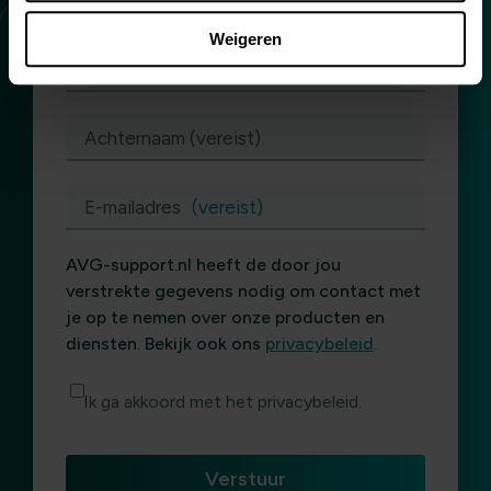
Weigeren
(vereist)
Voornaam (vereist)
Achternaam (vereist)
E-mailadres
(vereist)
AVG-support.nl heeft de door jou
verstrekte gegevens nodig om contact met
je op te nemen over onze producten en
diensten. Bekijk ook ons
privacybeleid
.
Ik ga akkoord met het privacybeleid.