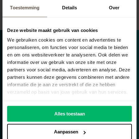
moet regelen.
Lees meer
Toestemming
Details
Over
Deze website maakt gebruik van cookies
We gebruiken cookies om content en advertenties te
personaliseren, om functies voor social media te bieden
Blijf op de hoogte!
en om ons websiteverkeer te analyseren. Ook delen we
Schrijf je in voor onze
informatie over uw gebruik van onze site met onze
partners voor social media, adverteren en analyse. Deze
nieuwsbrief.
partners kunnen deze gegevens combineren met andere
informatie die je aan ze verstrekt of die ze hebben
Wil je niets missen? Meld je dan aan en ontvang
verzameld op basis van jouw gebruik van hun services.
het laatste nieuws direct in je inbox. Laat hier je
gegevens achter, dan houden wij je op de hoogte.
Alles toestaan
Aanpassen
Laat hier je gegevens achter