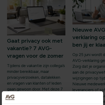
Nieuwe AVG
verklaring op
Gaat privacy ook met
ben jij er kl
vakantie? 7 AVG-
Op 25 juni wordt 
vragen voor de zomer
AVG-verklaring ge
Tijdens de vakantie zijn collega’s
Zorg dat je organi
minder bereikbaar, maar
aan de privacywe
privacyverzoeken, datalekken
wijzigingen op tijd
en vragen van klanten of leden
Nieuwe medewerk
gaan gewoon door. Met deze 7
leveranciers of so
praktische AVG-vragen check je
het aan in AVG-su
snel wat je vóór vertrek nog
voorkom problem