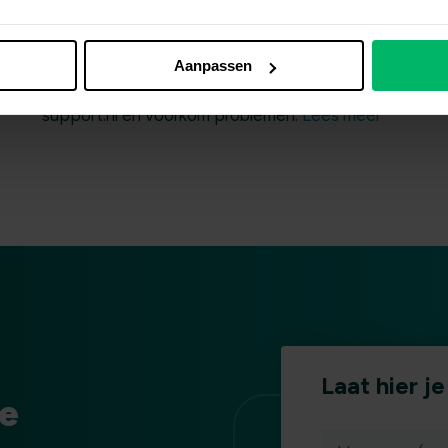
gegenereerd. Zorg dat je organisatie voldoet
m
n
aan de privacywetgeving door wijzigingen op
o
tijd bij te werken. Nieuwe medewerkers,
p
Aanpassen
ck
leveranciers of software? Pas het aan in AVG-
w
support.nl en voorkom problemen.
Lees meer
Laat hier j
ze
(vereist)