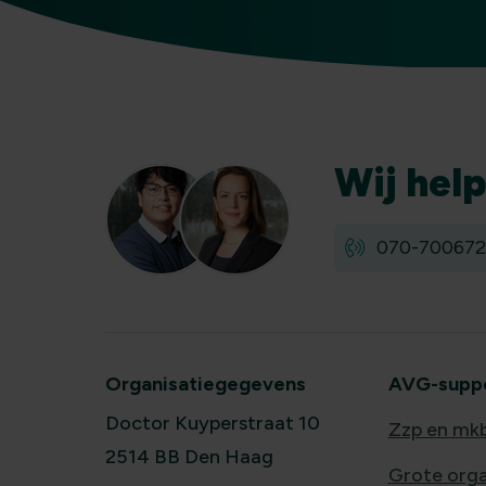
Wij
hel
070-700672
Organisatiegegevens
AVG-suppor
Doctor Kuyperstraat 10
Zzp en mk
2514 BB Den Haag
Grote orga