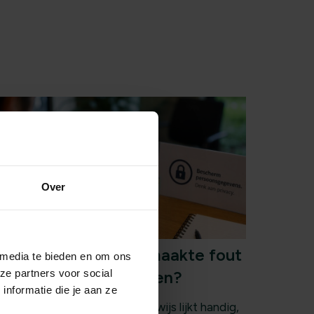
Over
aak jij deze veelgemaakte fout
 media te bieden en om ons
ze partners voor social
et identiteitsbewijzen?
nformatie die je aan ze
en foto van een identiteitsbewijs lijkt handig,