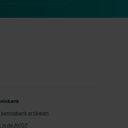
nisbank
e kennisbank artikelen
 is de AVG?