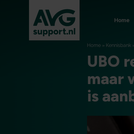
Home
Home
»
Kennisbank
UBO re
maar w
is aan