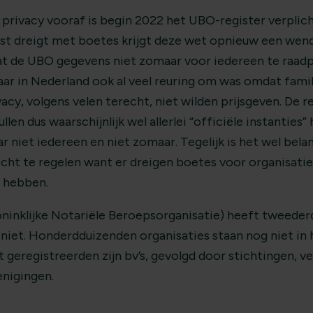
 privacy vooraf is begin 2022 het UBO-register verpli
nst dreigt met boetes krijgt deze wet opnieuw een wen
at de UBO gegevens niet zomaar voor iedereen te raad
aar in Nederland ook al veel reuring om was omdat famil
acy, volgens velen terecht, niet wilden prijsgeven. De 
 zullen dus waarschijnlijk wel allerlei “officiële instantie
r niet iedereen en niet zomaar. Tegelijk is het wel bela
ht te regelen want er dreigen boetes voor organisatie
e hebben.
ninklijke Notariële Beroepsorganisatie) heeft tweeder
niet. Honderdduizenden organisaties staan nog niet in h
t geregistreerden zijn bv’s, gevolgd door stichtingen,
enigingen.