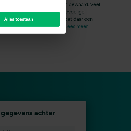
aar mag lang niet altijd worden bewaard. Veel
rganisaties slaan ongemerkt gevoelige
ersoonsgegevens op zonder dat daar een
Alles toestaan
ettelijke reden voor bestaat.
Lees meer
e gegevens achter