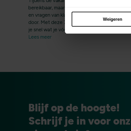
Tijdens de vakantie zijn collega’s minder
bereikbaar, maar privacyverzoeken, datalekke
en vragen van klanten of leden gaan gewoon
Weigeren
door. Met deze 7 praktische AVG-vragen che
je snel wat je vóór vertrek nog moet regelen.
Lees meer
Blijf op de hoogte!
Schrijf je in voor on