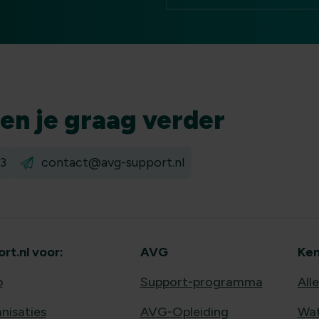
pen
je graag verder
3
contact@avg-support.nl
t.nl voor:
AVG
Ken
b
Support-programma
All
nisaties
AVG-Opleiding
Wat