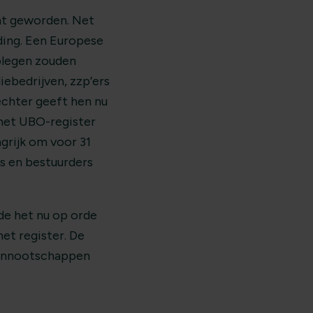
cht geworden. Net
ding. Een Europese
plegen zouden
iebedrijven, zzp’ers
rechter geeft hen nu
s” het UBO-register
ngrijk om voor 31
s en bestuurders
de het nu op orde
et register. De
 vennootschappen