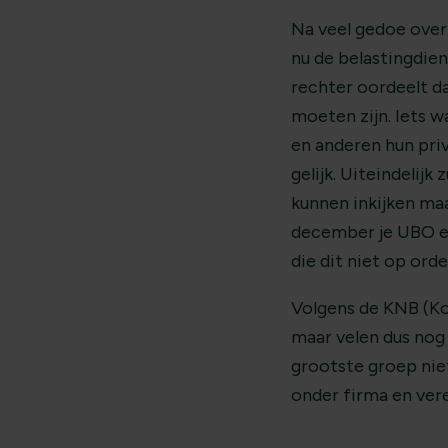
Na veel gedoe over
nu de belastingdie
rechter oordeelt d
moeten zijn. Iets w
en anderen hun priv
gelijk. Uiteindelijk
kunnen inkijken maa
december je UBO ec
die dit niet op ord
Volgens de KNB (Ko
maar velen dus nog 
grootste groep nie
onder firma en ver