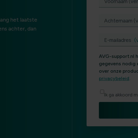
Voornaam (ver
vang het laatste
Achternaam (v
vens achter, dan
E-mailadres
(
AVG-support.nl h
gegevens nodig 
over onze produc
privacybeleid
.
Ik ga akkoord m