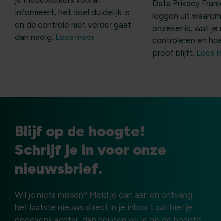
Data Privacy Fram
informeert, het doel duidelijk is
leggen uit waarom
en de controle niet verder gaat
onzeker is, wat je
dan nodig.
Lees meer
controleren en ho
proof blijft.
Lees 
Blijf op de hoogte!
Schrijf je in voor onze
nieuwsbrief.
Wil je niets missen? Meld je dan aan en ontvang
het laatste nieuws direct in je inbox. Laat hier je
gegevens achter, dan houden wij je op de hoogte.