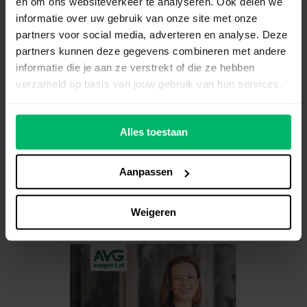
en om ons websiteverkeer te analyseren. Ook delen we
Download de gratis checklist: ben jij
informatie over uw gebruik van onze site met onze
AVG OK?
partners voor social media, adverteren en analyse. Deze
partners kunnen deze gegevens combineren met andere
Voldoet je organisatie aan de AVG-wetgeving?
informatie die je aan ze verstrekt of die ze hebben
Check het eenvoudig met onze gratis checklist.
verzameld op basis van jouw gebruik van hun services.
15 checks om gelijk uit te voeren
Kom erachter of jij aan de AVG voldoet
Alles toestaan
Direct inzicht in wat je nog moet regelen
Aanpassen
Checklist aanvragen
Weigeren