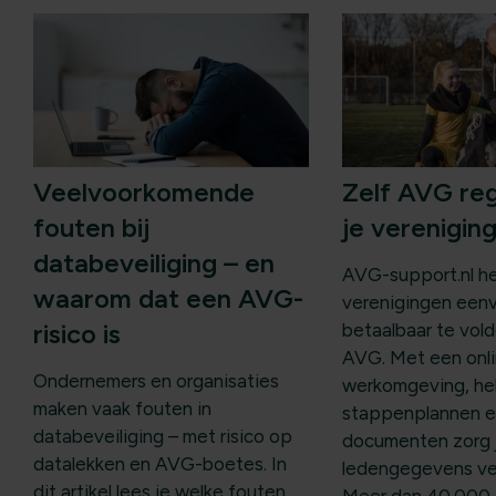
Veelvoorkomende
Zelf AVG re
fouten bij
je verenigin
databeveiliging – en
AVG-support.nl he
waarom dat een AVG-
verenigingen een
risico is
betaalbaar te vol
AVG. Met een onl
Ondernemers en organisaties
werkomgeving, he
maken vaak fouten in
stappenplannen e
databeveiliging – met risico op
documenten zorg j
datalekken en AVG-boetes. In
ledengegevens veil
dit artikel lees je welke fouten
Meer dan 40.000 