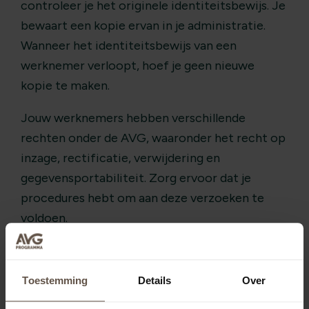
controleer je het originele identiteitsbewijs. Je
bewaart een kopie ervan in je administratie.
Wanneer het identiteitsbewijs van een
werknemer verloopt, hoef je geen nieuwe
kopie te maken.
Jouw werknemers hebben verschillende
rechten onder de AVG, waaronder het recht op
inzage, rectificatie, verwijdering en
gegevensportabiliteit. Zorg ervoor dat je
procedures hebt om aan deze verzoeken te
voldoen.
Voor sollicitanten gelden soortgelijke
principes. Je mag hun paspoort alleen vragen
Toestemming
Details
Over
als dit relevant is voor het sollicitatieproces