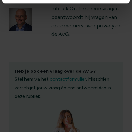
van de Stichting AVG. In de
rubriek Ondernemersvragen
beantwoordt hij vragen van
ondernemers over privacy en
de AVG.
Heb je ook een vraag over de AVG?
Stel hem via het
contactformulier
. Misschien
verschijnt jouw vraag én ons antwoord dan in
deze rubriek.