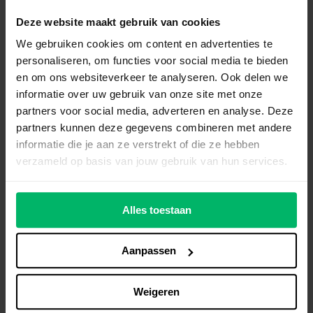
(bijvoorbeeld om identiteit te verifiëren) en je
moet deze informatie veilig bewaren. Als je de
Deze website maakt gebruik van cookies
sollicitant niet aanneemt, moet je de
We gebruiken cookies om content en advertenties te
verzamelde gegevens verwijderen, tenzij de
personaliseren, om functies voor social media te bieden
en om ons websiteverkeer te analyseren. Ook delen we
sollicitant toestemming heeft gegeven voor
informatie over uw gebruik van onze site met onze
een langere bewaartermijn.
partners voor social media, adverteren en analyse. Deze
partners kunnen deze gegevens combineren met andere
Onthoud dat je voorzichtig moet zijn met
informatie die je aan ze verstrekt of die ze hebben
persoonlijke gegevens. Het is belangrijk om de
verzameld op basis van jouw gebruik van hun services.
regels te volgen en de privacy van mensen te
respecteren, volgens de wet.
Alles toestaan
Aanpassen
Maarten Roelfs
is voorzitter
Weigeren