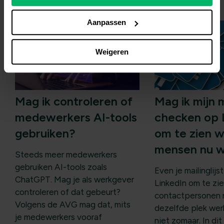
Aanpassen
Weigeren
Mag ik controleren of
Mag ik mijn m
medewerkers AI-tools
checken op 
gebruiken?
om te zien 
mensen nu 
Steeds meer medewerkers
gebruiken AI-tools zoals
Even je mailinglij
ChatGPT. Mag je als werkgever
LinkedIn om te zie
controleren of dat gebeurt?
contactpersonen 
Volgens de AVG mag dat, mits
dezelfde plek we
je medewerkers vooraf
niet zomaar. In dit