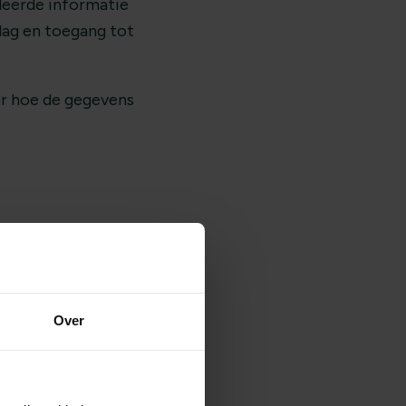
leerde informatie
slag en toegang tot
er hoe de gegevens
ten te sturen,
ang. Een veiliger
e gebruiken waar
ke apparaten
Over