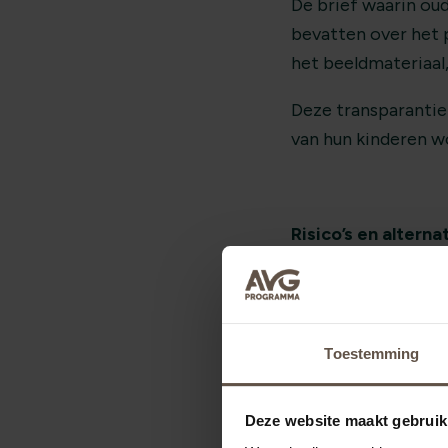
De brief waarin ou
bevatten over het p
het beeldmateriaal
Deze transparantie
van hun kinderen w
Risico’s en alterna
Hoewel het technis
brengt dit risico’s
alternatief zou kun
medewerkers de fil
Toestemming
hoeven te worden 
Deze website maakt gebruik