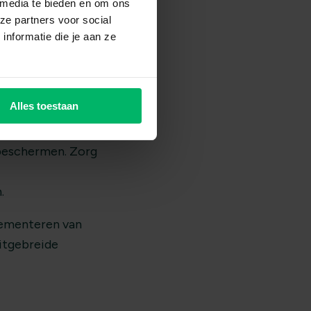
 media te bieden en om ons
ze partners voor social
nformatie die je aan ze
et
ns de AVG.
bewustwording te
Alles toestaan
oldoet aan de AVG
 beschermen. Zorg
.
lementeren van
itgebreide