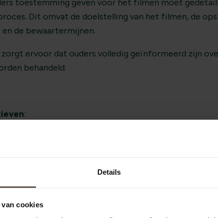
ders toestemming geven voor het filmen moet gedetail
roces. Dit omvat de doelstelling van het filmen, de op
, en de bewaartermijnen.
 zorgt ervoor dat ouders volledig geïnformeerd zijn ov
orden behandeld.
tieven
:
ch mogelijk is om het beeldmateriaal naar privé-appara
 met zich mee, zoals verlies van data of onbevoegde toeg
nen zijn om een beveiligd platform of cloudoplossing t
mpjes kunnen bekijken zonder dat ze op hun persoonlij
Details
gedownload.
 van cookies