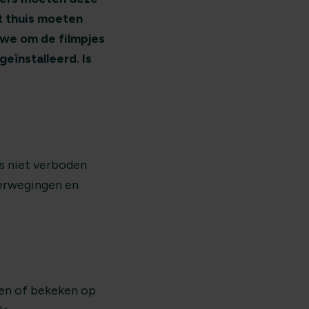
it thuis moeten
we om de filmpjes
eïnstalleerd. Is
s niet verboden
overwegingen en
gen of bekeken op