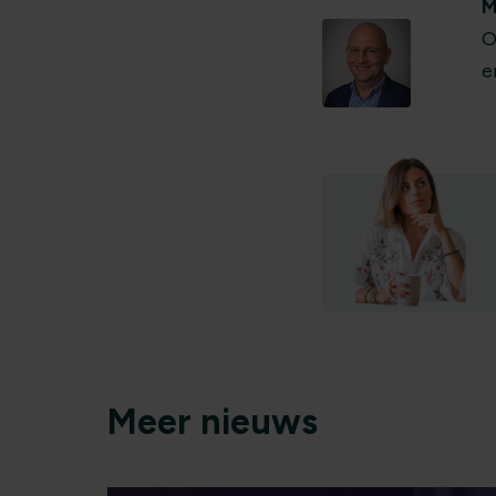
M
O
e
Meer nieuws