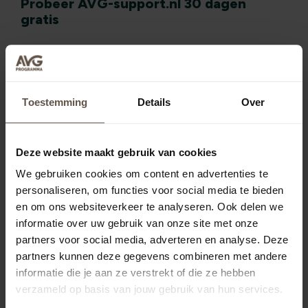
Probeer AVG-support.nl 30 dagen
gratis
Wil je eenvoudig voldoen aan de AVG regels?
AVG-support.nl helpt je te doen wat nodig is.
toets je organisatie en neem noodzakelijke
Toestemming
Details
Over
maatregelen
maak gebruik van alle juridische
Deze website maakt gebruik van cookies
documenten
We gebruiken cookies om content en advertenties te
behaal het AVG OK-vignet en laat zien dat
personaliseren, om functies voor social media te bieden
je privacy serieus neemt
en om ons websiteverkeer te analyseren. Ook delen we
informatie over uw gebruik van onze site met onze
Ontdek zelf hoe het werkt. Maak een gratis
partners voor social media, adverteren en analyse. Deze
proefaccount aan.
partners kunnen deze gegevens combineren met andere
informatie die je aan ze verstrekt of die ze hebben
verzameld op basis van jouw gebruik van hun services.
Probeer 30 dagen gratis