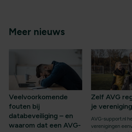
Meer nieuws
Veelvoorkomende
Zelf AVG re
fouten bij
je verenigin
databeveiliging – en
AVG-support.nl he
waarom dat een AVG-
verenigingen een