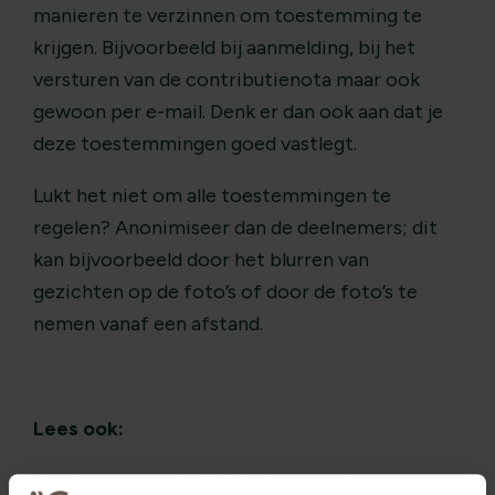
manieren te verzinnen om toestemming te
krijgen. Bijvoorbeeld bij aanmelding, bij het
versturen van de contributienota maar ook
gewoon per e-mail. Denk er dan ook aan dat je
deze toestemmingen goed vastlegt.
Lukt het niet om alle toestemmingen te
regelen? Anonimiseer dan de deelnemers; dit
kan bijvoorbeeld door het blurren van
gezichten op de foto’s of door de foto’s te
nemen vanaf een afstand.
Lees ook:
Mag ik volgens de AVG foto’s gebruiken van