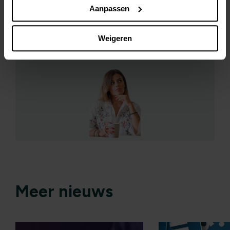
Heb je ook een vraag over de AVG?
Aanpassen
Stel hem via het
contactformulier
. Misschien
verschijnt jouw vraag én ons antwoord dan in
Weigeren
deze rubriek.
Meer nieuws