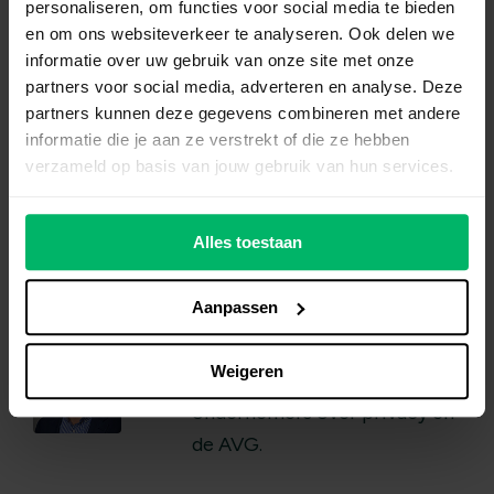
personaliseren, om functies voor social media te bieden
en om ons websiteverkeer te analyseren. Ook delen we
informatie over uw gebruik van onze site met onze
partners voor social media, adverteren en analyse. Deze
partners kunnen deze gegevens combineren met andere
informatie die je aan ze verstrekt of die ze hebben
verzameld op basis van jouw gebruik van hun services.
Alles toestaan
Maarten Roelfs
is voorzitter
Aanpassen
van de Stichting AVG. In de
rubriek Ondernemersvragen
Weigeren
beantwoordt hij vragen van
ondernemers over privacy en
de AVG.