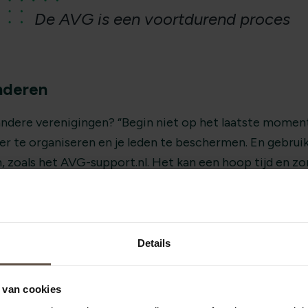
De AVG is een voortdurend proces
nderen
ndere verenigingen? “Begin niet op het laatste moment.
ter te organiseren en je leden te beschermen. En gebrui
n, zoals het AVG-support.nl. Het kan een hoop tijd en zo
imlach sluit Mark af: “Privacy is net als een goede verd
” Een mooie afsluiter van een gesprek dat laat zien hoe A
el hoeft te zijn, maar een versterking van het team.
Details
 van cookies
oor sportverenigingen