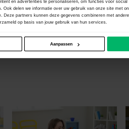
ent en advertenties te personaliseren, om functies voor social
. Ook delen we informatie over uw gebruik van onze site met on
Ben jij lid van de een sportvereniging? Dan k
e. Deze partners kunnen deze gegevens combineren met andere i
70% korting op AVG-support.nl. Je privacy
erzameld op basis van jouw gebruik van hun services.
voor €5,50 per maand!
Meld je nu aan
Aanpassen