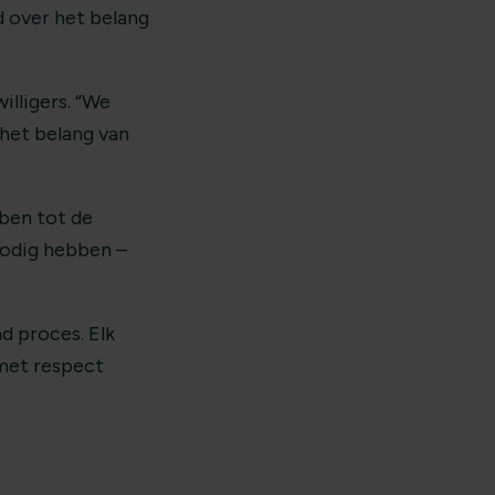
 over het belang
illigers. “We
het belang van
ben tot de
 nodig hebben –
d proces. Elk
 met respect