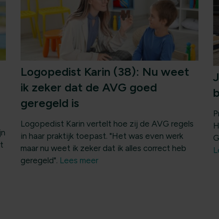
Logopedist Karin (38): Nu weet
J
ik zeker dat de AVG goed
b
geregeld is
P
Logopedist Karin vertelt hoe zij de AVG regels
H
jn
in haar praktijk toepast. "Het was even werk
G
t
maar nu weet ik zeker dat ik alles correct heb
L
geregeld".
Lees meer