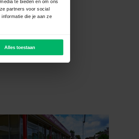
 media te bieden en om ons
ze partners voor social
rijg je maar liefst
nformatie die je aan ze
 goed geregeld
Alles toestaan