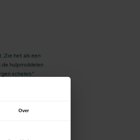
 Zie het als een
k de hulpmiddelen
rgen schelen.”
ediging; het houdt
VG, met de juiste
Over