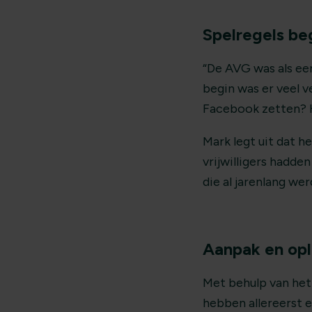
Spelregels be
“De AVG was als ee
begin was er veel 
Facebook zetten? H
Mark legt uit dat h
vrijwilligers hadde
die al jarenlang we
Aanpak en opl
Met behulp van het
hebben allereerst 