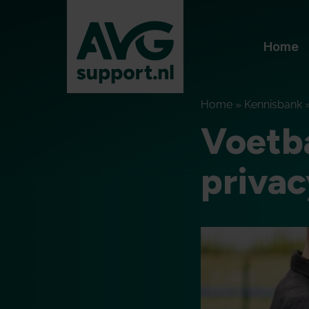
Home
Home
»
Kennisbank
Voetba
privac