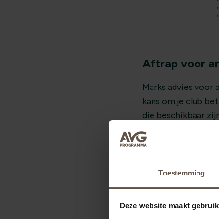
Aftrap voor a
Marks advies voor a
kans om je club be
die beschikbaar zij
Met een tevreden gl
je sterk en veilig.
aanpak, geen obstak
Toestemming
Deze website maakt gebruik
70% korting v