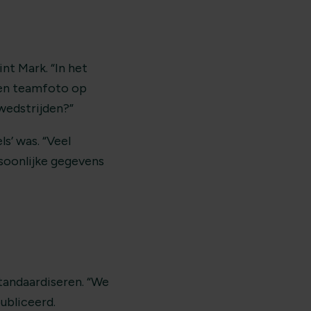
nt Mark. “In het
een teamfoto op
wedstrijden?”
s’ was. “Veel
rsoonlijke gegevens
tandaardiseren. “We
ubliceerd.