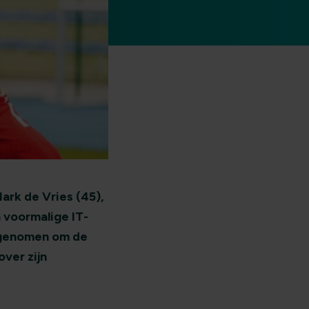
ark de Vries (45),
n voormalige IT-
h genomen om de
ver zijn