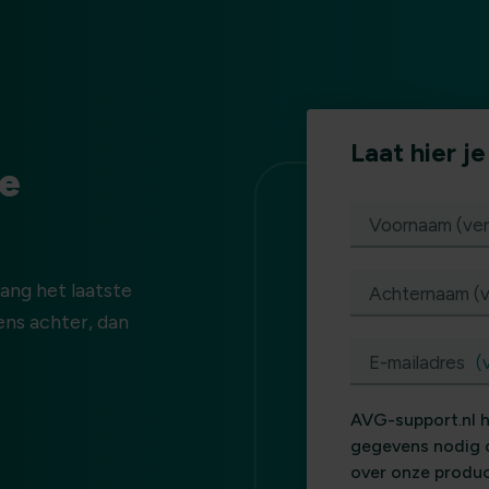
Laat hier j
ze
(vereist)
Voornaam (ver
vang het laatste
Achternaam (v
vens achter, dan
E-mailadres
(
AVG-support.nl h
gegevens nodig 
over onze produc