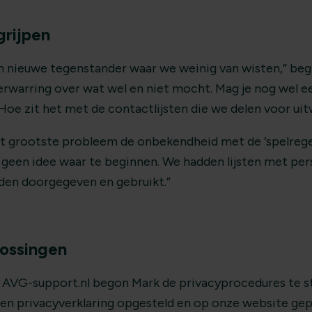
grijpen
n nieuwe tegenstander waar we weinig van wisten,” begi
verwarring over wat wel en niet mocht. Mag je nog wel 
oe zit het met de contactlijsten die we delen voor uit
et grootste probleem de onbekendheid met de ‘spelregel
n geen idee waar te beginnen. We hadden lijsten met pe
rden doorgegeven en gebruikt.”
ossingen
 AVG-support.nl begon Mark de privacyprocedures te s
een privacyverklaring opgesteld en op onze website gep