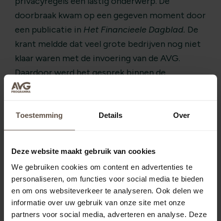
privacyregels een lastig onderwerp. De
doorbraak kwam op een gegeven moment door
een publicatie in
Het Financieele Dagblad.
De
krant meldde dat veel grote bedrijven nog niet
klaar waren met de invoering van de AVG.
Daardoor werd het gesprek binnen de
universiteit en ook bij mkb-bedrijven opener.
Men durfde nu te erkennen onzeker te zijn hoe
ermee om te gaan. Er ontwikkelde zich
Toestemming
Details
Over
langzaam een positieve sfeer die leidde tot
meer aandacht voor de AVG. In de verschillende
Deze website maakt gebruik van cookies
activiteiten gericht op bewustwording en in de
We gebruiken cookies om content en advertenties te
bijbehorende trainingen werd hier praktisch op
personaliseren, om functies voor social media te bieden
ingegaan. De vertaling van de intentie van de
en om ons websiteverkeer te analyseren. Ook delen we
wet naar praktische en bruikbare instructies, is
informatie over uw gebruik van onze site met onze
partners voor social media, adverteren en analyse. Deze
één van de belangrijkste taken van elke