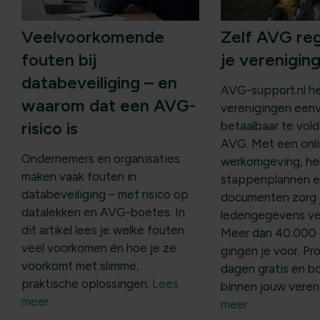
Veelvoorkomende
Zelf AVG re
fouten bij
je verenigin
databeveiliging – en
AVG-support.nl he
waarom dat een AVG-
verenigingen een
risico is
betaalbaar te vol
AVG. Met een onl
Ondernemers en organisaties
werkomgeving, he
maken vaak fouten in
stappenplannen e
databeveiliging – met risico op
documenten zorg j
datalekken en AVG-boetes. In
ledengegevens veil
dit artikel lees je welke fouten
Meer dan 40.000 
veel voorkomen én hoe je ze
gingen je voor. Pr
voorkomt met slimme,
dagen gratis en b
praktische oplossingen.
Lees
binnen jouw veren
meer
meer