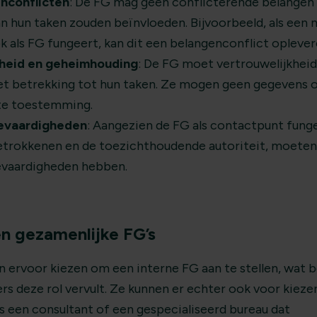
nconflicten
: De FG mag geen conflicterende belangen
an hun taken zouden beïnvloeden. Bijvoorbeeld, als een
k als FG fungeert, kan dit een belangenconflict oplever
kheid en geheimhouding
: De FG moet vertrouwelijkhei
t betrekking tot hun taken. Ze mogen geen gegevens o
ste toestemming.
evaardigheden
: Aangezien de FG als contactpunt fung
betrokkenen en de toezichthoudende autoriteit, moete
vaardigheden hebben.
en gezamenlijke FG’s
n ervoor kiezen om een interne FG aan te stellen, wat 
s deze rol vervult. Ze kunnen er echter ook voor kiez
ls een consultant of een gespecialiseerd bureau dat