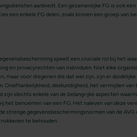
gsdiensten aanbiedt. Een gezamenlijke FG is ook een 
ies een enkele FG delen, zoals binnen een groep van bed
egevensbescherming speelt een cruciale rol bij het wa
g en privacyrechten van individuen. Niet elke organisa
n, maar voor diegenen die dat wel zijn, zijn er duidelijk
. Onafhankelijkheid, deskundigheid, het vermijden van
id zijn slechts enkele van de belangrijke aspecten waa
j het benoemen van een FG. Het naleven van deze verei
 de strenge gegevensbeschermingsnormen van de AVG 
trokkenen te behouden.