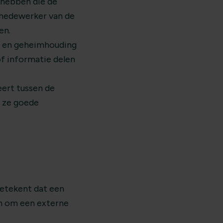
 hebben die de
 medewerker van de
en.
d en geheimhouding
f informatie delen
eert tussen de
n ze goede
betekent dat een
en om een externe