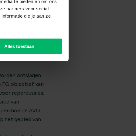
 media te bieden en om ons
ze partners voor social
nformatie die je aan ze
n, laten we eens
Alles toestaan
n aan de persoon of
worden ontslagen
e FG objectief kan
oor repercussies.
bied van
jpen hoe de AVG
p het gebied van