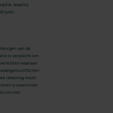
optie, waarbij
rijven.
arborgen van de
tie is verplicht om
e vereisten waaraan
 belangenconflicten
rmee rekening moet
sten is essentieel
en om het