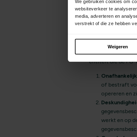
We gebruiken cookies om cont
websiteverkeer te analyseren
media, adverteren en analys
verstrekt of die ze hebben v
Wie mag Func
Nu we weten wannee
Weigeren
kijken wie deze rol
entiteit die de FG-
Onafhankelij
of bestraft vo
opereren en z
Deskundighei
gegevensbesch
werkt en op d
gegevensbesc