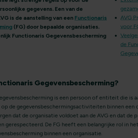
ie legt strenge regels op voor de
gezame
rsoonlijke gegevens. Een van de
AVG P
VG is de aanstelling van een
Functionaris
voor F
ming
(FG) door bepaalde organisaties.
Veelge
nlijk Functionaris Gegevensbescherming
de Fun
Gegev
unctionaris Gegevensbescherming?
egevensbescherming is een persoon of entiteit die is 
 op de gegevensbeschermingsactiviteiten binnen een o
orgen dat de organisatie voldoet aan de AVG en dat de 
 gerespecteerd. De FG heeft een belangrijke rol in he
vensbescherming binnen een organisatie.