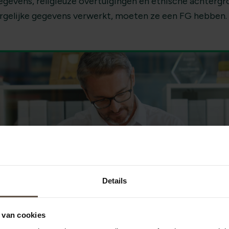
gevens, religieuze overtuigingen en etnische achtergro
ergelijke gegevens verwerkt, moeten ze een FG hebben.
Details
 van cookies