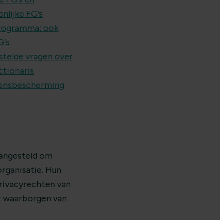
nlijke FG’s
rogramma: ook
G’s
stelde vragen over
ctionaris
ensbescherming
aangesteld om
rganisatie. Hun
privacyrechten van
t waarborgen van