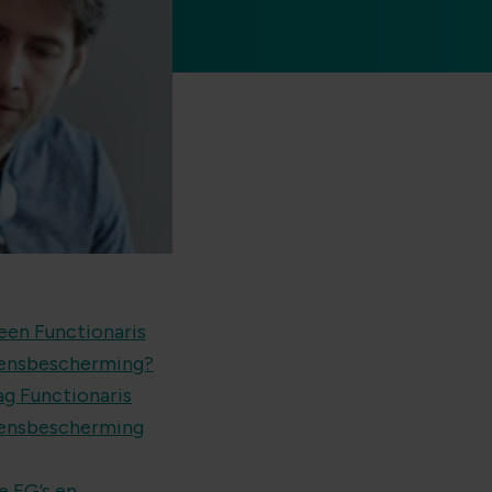
 een Functionaris
ensbescherming?
g Functionaris
ensbescherming
e FG’s en