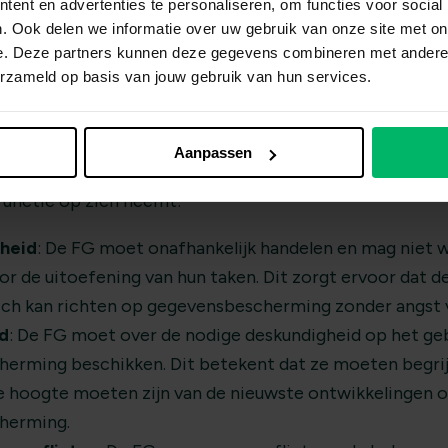
ent en advertenties te personaliseren, om functies voor social
. Ook delen we informatie over uw gebruik van onze site met on
e. Deze partners kunnen deze gegevens combineren met andere i
erzameld op basis van jouw gebruik van hun services.
tionaris Gegevensbescherming zijn?
r een organisatie verplicht is om een FG aan te stelle
Aanpassen
 mag vervullen. De AVG stelt enkele specifieke vereiste
functie op zich neemt:
kheid
: De FG moet onafhankelijk handelen en mag niet 
or de uitoefening van hun taken. Dit zorgt ervoor dat d
ich kan richten op gegevensbescherming zonder angst v
d
: De FG moet over de nodige deskundigheid op het ge
erming beschikken. Dit betekent dat ze moeten begri
e hoogte moeten zijn van de nieuwste ontwikkelingen o
herming.