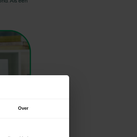
nd. Als een
Over