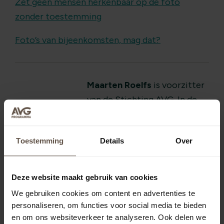
Zet geen mensen herkenbaar op de foto
zonder toestemming
Foto’s van bijeenkomsten, mag dat?
Maarten Roelfs
is voorzitter
van de Stichting AVG. In de
rubriek Ondernemersvragen
beantwoordt hij vragen van
Toestemming
Details
Over
ondernemers over privacy en
de AVG.
Deze website maakt gebruik van cookies
We gebruiken cookies om content en advertenties te
personaliseren, om functies voor social media te bieden
en om ons websiteverkeer te analyseren. Ook delen we
Heb je ook een vraag over de AVG?