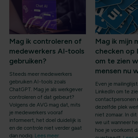
Mag ik controleren of
Mag ik mijn m
medewerkers AI-tools
checken op 
gebruiken?
om te zien 
mensen nu 
Steeds meer medewerkers
gebruiken AI-tools zoals
Even je mailinglij
ChatGPT. Mag je als werkgever
LinkedIn om te zie
controleren of dat gebeurt?
contactpersonen 
Volgens de AVG mag dat, mits
dezelfde plek we
je medewerkers vooraf
niet zomaar. In dit
informeert, het doel duidelijk is
we uit wanneer he
en de controle niet verder gaat
hoe je voorkomt d
dan nodig.
Lees meer
overtreedt.
Lees 