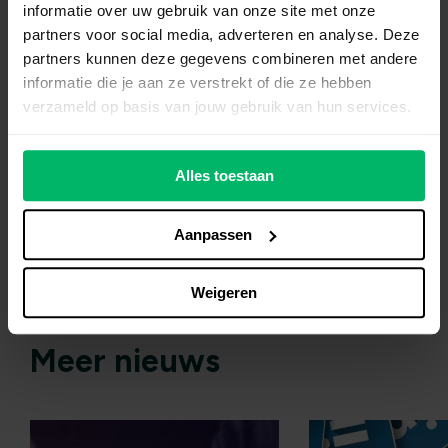
informatie over uw gebruik van onze site met onze
Stel hem via het
contactformulier
. Misschien
partners voor social media, adverteren en analyse. Deze
verschijnt jouw vraag én ons antwoord dan in
partners kunnen deze gegevens combineren met andere
deze rubriek.
informatie die je aan ze verstrekt of die ze hebben
verzameld op basis van jouw gebruik van hun services.
Alles toestaan
Aanpassen
Weigeren
Meer nieuws