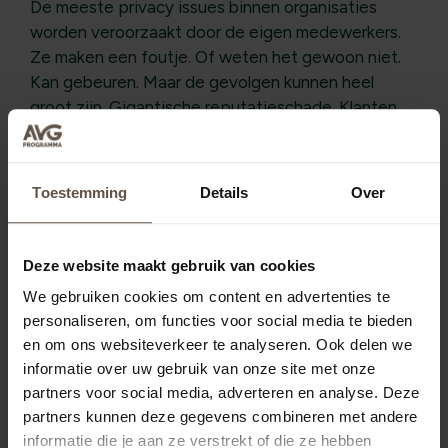
De meeste privacy issues binnen organisaties
worden veroorzaakt door de eigen medewerkers.
Ze maken een foutje. Of weten het gewoon niet.
Kan gebeuren. Maar de gevolgen kunnen heel
groot zijn. Gigantische reputatieschade. Klanten
die weglopen. Enzovoort. Omdat het belangrijk dat
dit niet gebeurt is het essentieel dat zij goed zijn
opgeleid. Dat kan dus binnenkort […]
Lees meer
Toestemming
Details
Over
Deze website maakt gebruik van cookies
We gebruiken cookies om content en advertenties te
personaliseren, om functies voor social media te bieden
en om ons websiteverkeer te analyseren. Ook delen we
informatie over uw gebruik van onze site met onze
partners voor social media, adverteren en analyse. Deze
partners kunnen deze gegevens combineren met andere
informatie die je aan ze verstrekt of die ze hebben