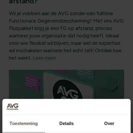
afstand?
Wil je voldoen aan de AVG zonder een fulltime
Functionaris Gegevensbescherming? Met ons AVG
Pluspakket krijg je een FG op afstand, precies
wanneer jouw organisatie dat nodig heeft. Ideaal
voor wie flexibel wil blijven, maar wel de expertise
wil inschakelen wanneer het echt telt! Ontdek hoe
het werkt.
Lees meer
Toestemming
Details
Over