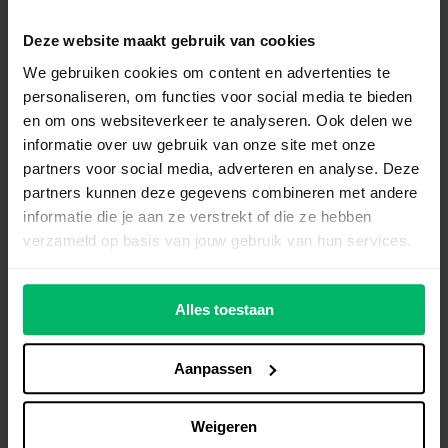
AVG OK-vignet: Een must-have
Deze website maakt gebruik van cookies
voor elke privacybewuste
We gebruiken cookies om content en advertenties te
organisatie
personaliseren, om functies voor social media te bieden
en om ons websiteverkeer te analyseren. Ook delen we
In een tijd waarin digitale privacy cruciaal is, toont
informatie over uw gebruik van onze site met onze
het AVG OK-vignet aan dat jouw organisatie
partners voor social media, adverteren en analyse. Deze
privacy serieus neemt en voldoet aan de AVG. Het
partners kunnen deze gegevens combineren met andere
laat zien dat je de juiste stappen hebt gezet om
informatie die je aan ze verstrekt of die ze hebben
de gegevens van je klanten of leden te
verzameld op basis van jouw gebruik van hun services.
beschermen.
Lees meer
Alles toestaan
Aanpassen
Weigeren