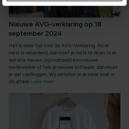
Nieuwe AVG-verklaring op 18
september 2024
Het is weer tijd voor de AVG-Verklaring. Als er
niets is veranderd, dan hoef je niets te doen. Is er
wel iets nieuws, bijvoorbeeld een nieuwe
medewerker of heb je nieuwe software, dan moet
je dat vastleggen. Wij vertellen je er meer over in
dit artikel.
Lees meer