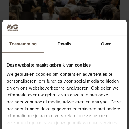
Welke opleiding voor Functionaris
Gegevensbescherming?
Toestemming
Details
Over
Welke opleiding is nodig om een Functionaris
Gegevensbescherming te worden? In dit artikel
bespreken we welke opleidingsopties er zijn om
Deze website maakt gebruik van cookies
deze belangrijke rol te vervullen.
Lees meer
We gebruiken cookies om content en advertenties te
personaliseren, om functies voor social media te bieden
en om ons websiteverkeer te analyseren. Ook delen we
informatie over uw gebruik van onze site met onze
partners voor social media, adverteren en analyse. Deze
partners kunnen deze gegevens combineren met andere
informatie die je aan ze verstrekt of die ze hebben
verzameld op basis van jouw gebruik van hun services.