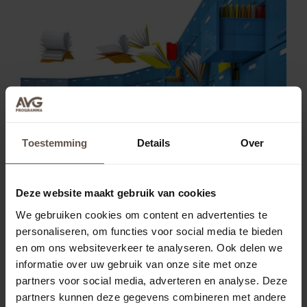
Mogen al onze medewerkers bij de
Toestemming
Details
Over
patiëntendossiers?
Deze website maakt gebruik van cookies
Een bezorgde jeugdzorgaanbieder stelde ons
deze vraag: "In onze organisatie kunnen alle
We gebruiken cookies om content en advertenties te
personaliseren, om functies voor social media te bieden
medewerkers de dossiers van cliënten inzien,
en om ons websiteverkeer te analyseren. Ook delen we
omdat we samenwerken aan de beste zorg. Maar,
informatie over uw gebruik van onze site met onze
mag dit wel volgens de privacywetgeving (AVG)?"
partners voor social media, adverteren en analyse. Deze
Lees meer
partners kunnen deze gegevens combineren met andere