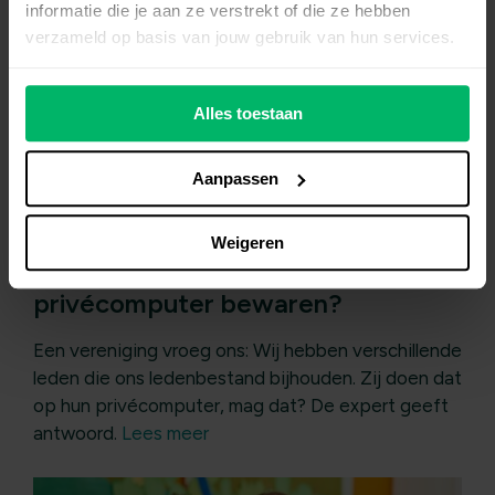
informatie die je aan ze verstrekt of die ze hebben
verzameld op basis van jouw gebruik van hun services.
Alles toestaan
Aanpassen
Weigeren
Mag je een ledenbestand op een
privécomputer bewaren?
Een vereniging vroeg ons: Wij hebben verschillende
leden die ons ledenbestand bijhouden. Zij doen dat
op hun privécomputer, mag dat? De expert geeft
antwoord.
Lees meer